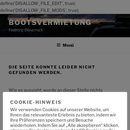
define('DISALLOW_FILE_EDIT', true);
define('DISALLOW_FILE_MODS', true);
Zum
BOOTSVERMIETUNG
Inhalt
Faaborg-Dänemark
springen
Menü
DIE SEITE KONNTE LEIDER NICHT
GEFUNDEN WERDEN.
Wie es aussieht, wurde an dieser Stelle nichts
gefunden. Möchtest du eine Suche starten?
COOKIE-HINWEIS
Wir verwenden Cookies auf unserer Website, um
Suche
Suche
Ihnen das relevanteste Erlebnis zu bieten, indem wir
nach:
Ihre Präferenzen speichern und Besuche
wiederholen. Indem Sie auf „Alle akzeptieren“ klicken,