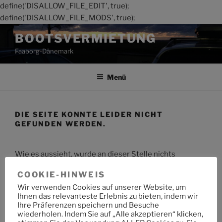
define('DISALLOW_FILE_EDIT', true);
define('DISALLOW_FILE_MODS', true);
Zum
BOOTSVERMIETUNG
Inhalt
Faaborg-Dänemark
springen
Menü
DIE SEITE KONNTE LEIDER NICHT
GEFUNDEN WERDEN.
Wie es aussieht, wurde an dieser Stelle nichts
gefunden. Möchtest du eine Suche starten?
COOKIE-HINWEIS
Wir verwenden Cookies auf unserer Website, um
Suche
Suche
Ihnen das relevanteste Erlebnis zu bieten, indem wir
nach:
Ihre Präferenzen speichern und Besuche
wiederholen. Indem Sie auf „Alle akzeptieren“ klicken,