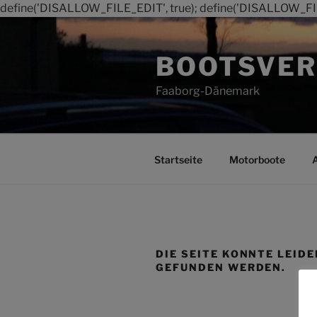
define('DISALLOW_FILE_EDIT', true); define('DISALLOW_FI
Zum
Inhalt
BOOTSVER
springen
Faaborg-Dänemark
Startseite
Motorboote
DIE SEITE KONNTE LEIDE
GEFUNDEN WERDEN.