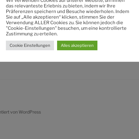
Wir verwenden Cookies auf unserer Website, um Ihnen
nach:
das relevanteste Erlebnis zu bieten, indem wir Ihre
Präferenzen speichern und Besuche wiederholen. Indem
Sie auf „Alle akzeptieren“ klicken, stimmen Sie der
Verwendung ALLER Cookies zu. Sie können jedoch die
"Cookie-Einstellungen" besuchen, um eine kontrollierte
Zustimmung zu erteilen.
Cookie Einstellungen
Alles akzeptieren
ntiert von WordPress