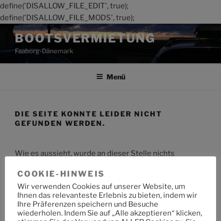
define('DISALLOW_FILE_EDIT', true);
define('DISALLOW_FILE_MODS', true);
Zum
BOOTSVERMIETUNG
Inhalt
Faaborg-Dänemark
springen
Menü
DIE SEITE KONNTE LEIDER NICHT
GEFUNDEN WERDEN.
Wie es aussieht, wurde an dieser Stelle nichts
gefunden. Möchtest du eine Suche starten?
COOKIE-HINWEIS
Wir verwenden Cookies auf unserer Website, um
Suche
Suche
Ihnen das relevanteste Erlebnis zu bieten, indem wir
nach:
Ihre Präferenzen speichern und Besuche
wiederholen. Indem Sie auf „Alle akzeptieren“ klicken,