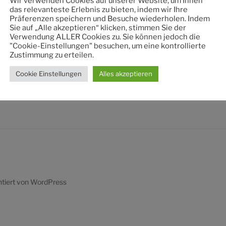
Wir verwenden Cookies auf unserer Website, um Ihnen
nach:
das relevanteste Erlebnis zu bieten, indem wir Ihre
Präferenzen speichern und Besuche wiederholen. Indem
Sie auf „Alle akzeptieren“ klicken, stimmen Sie der
Verwendung ALLER Cookies zu. Sie können jedoch die
"Cookie-Einstellungen" besuchen, um eine kontrollierte
Zustimmung zu erteilen.
Cookie Einstellungen
Alles akzeptieren
ntiert von WordPress