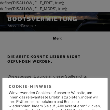
define('DISALLOW_FILE_EDIT', true);
define('DISALLOW_FILE_MODS', true);
Zum
BOOTSVERMIETUNG
Inhalt
Faaborg-Dänemark
springen
Menü
DIE SEITE KONNTE LEIDER NICHT
GEFUNDEN WERDEN.
Wie es aussieht, wurde an dieser Stelle nichts
gefunden. Möchtest du eine Suche starten?
COOKIE-HINWEIS
Wir verwenden Cookies auf unserer Website, um
Suche
Suche
Ihnen das relevanteste Erlebnis zu bieten, indem wir
nach:
Ihre Präferenzen speichern und Besuche
wiederholen. Indem Sie auf „Alle akzeptieren“ klicken,