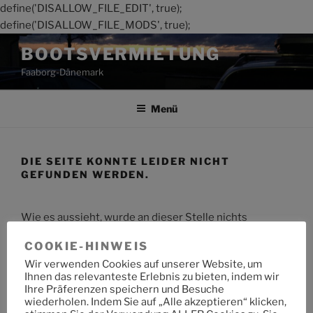
define('DISALLOW_FILE_EDIT', true);
define('DISALLOW_FILE_MODS', true);
Zum
BOOTSVERMIETUNG
Inhalt
Faaborg-Dänemark
springen
Menü
DIE SEITE KONNTE LEIDER NICHT
GEFUNDEN WERDEN.
Wie es aussieht, wurde an dieser Stelle nichts
gefunden. Möchtest du eine Suche starten?
COOKIE-HINWEIS
Wir verwenden Cookies auf unserer Website, um
Suche
Suche
Ihnen das relevanteste Erlebnis zu bieten, indem wir
nach:
Ihre Präferenzen speichern und Besuche
wiederholen. Indem Sie auf „Alle akzeptieren“ klicken,