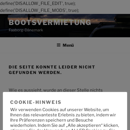
define('DISALLOW_FILE_EDIT', true);
define('DISALLOW_FILE_MODS', true);
Zum
BOOTSVERMIETUNG
Inhalt
Faaborg-Dänemark
springen
Menü
DIE SEITE KONNTE LEIDER NICHT
GEFUNDEN WERDEN.
Wie es aussieht, wurde an dieser Stelle nichts
gefunden. Möchtest du eine Suche starten?
COOKIE-HINWEIS
Wir verwenden Cookies auf unserer Website, um
Suche
Suche
Ihnen das relevanteste Erlebnis zu bieten, indem wir
nach:
Ihre Präferenzen speichern und Besuche
wiederholen. Indem Sie auf „Alle akzeptieren“ klicken,