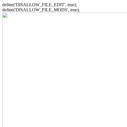
define('DISALLOW_FILE_EDIT', true);
define('DISALLOW_FILE_MODS', true);
Zum
Inhalt
springen