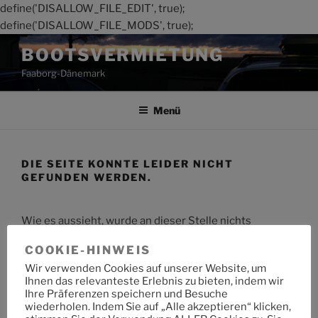
define('DISALLOW_FILE_EDIT', true);
define('DISALLOW_FILE_MODS', true);
Zum
BOOTSVERMIETUNG
Inhalt
Faaborg-Dänemark
springen
Menü
DIE SEITE KONNTE LEIDER NICHT
GEFUNDEN WERDEN.
Wie es aussieht, wurde an dieser Stelle nichts
gefunden. Möchtest du eine Suche starten?
COOKIE-HINWEIS
Wir verwenden Cookies auf unserer Website, um
Suche
Suche
Ihnen das relevanteste Erlebnis zu bieten, indem wir
nach:
Ihre Präferenzen speichern und Besuche
wiederholen. Indem Sie auf „Alle akzeptieren“ klicken,