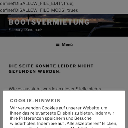
define('DISALLOW_FILE_EDIT', true);
define('DISALLOW_FILE_MODS', true);
Zum
BOOTSVERMIETUNG
Inhalt
Faaborg-Dänemark
springen
Menü
DIE SEITE KONNTE LEIDER NICHT
GEFUNDEN WERDEN.
Wie es aussieht, wurde an dieser Stelle nichts
gefunden. Möchtest du eine Suche starten?
COOKIE-HINWEIS
Wir verwenden Cookies auf unserer Website, um
Suche
Suche
Ihnen das relevanteste Erlebnis zu bieten, indem wir
nach:
Ihre Präferenzen speichern und Besuche
wiederholen. Indem Sie auf „Alle akzeptieren“ klicken,