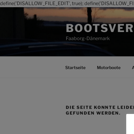
define('DISALLOW_FILE_EDIT', true); define('DISALLOW_FI
Zum
Inhalt
BOOTSVER
springen
Faaborg-Dänemark
Startseite
Motorboote
DIE SEITE KONNTE LEIDE
GEFUNDEN WERDEN.