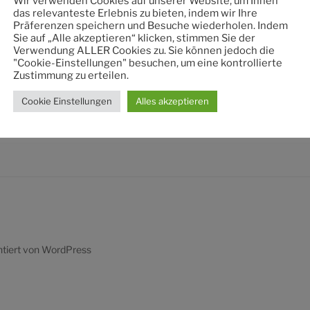
Wir verwenden Cookies auf unserer Website, um Ihnen
nach:
das relevanteste Erlebnis zu bieten, indem wir Ihre
Präferenzen speichern und Besuche wiederholen. Indem
Sie auf „Alle akzeptieren“ klicken, stimmen Sie der
Verwendung ALLER Cookies zu. Sie können jedoch die
"Cookie-Einstellungen" besuchen, um eine kontrollierte
Zustimmung zu erteilen.
Cookie Einstellungen
Alles akzeptieren
ntiert von WordPress