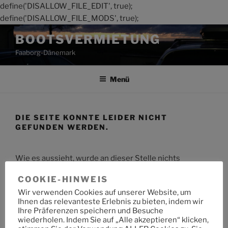
define('DISALLOW_FILE_EDIT', true);
define('DISALLOW_FILE_MODS', true);
Zum
BOOTSVERMIETUNG
Inhalt
Faaborg-Dänemark
springen
Menü
DIE SEITE KONNTE LEIDER NICHT
GEFUNDEN WERDEN.
Wie es aussieht, wurde an dieser Stelle nichts
gefunden. Möchtest du eine Suche starten?
COOKIE-HINWEIS
Wir verwenden Cookies auf unserer Website, um
Suche
Suche
Ihnen das relevanteste Erlebnis zu bieten, indem wir
nach:
Ihre Präferenzen speichern und Besuche
wiederholen. Indem Sie auf „Alle akzeptieren“ klicken,