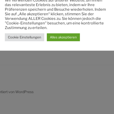
Wir verwenden Cookies auf unserer Website, um Ihnen
nach:
das relevanteste Erlebnis zu bieten, indem wir Ihre
Präferenzen speichern und Besuche wiederholen. Indem
Sie auf „Alle akzeptieren“ klicken, stimmen Sie der
Verwendung ALLER Cookies zu. Sie können jedoch die
"Cookie-Einstellungen" besuchen, um eine kontrollierte
Zustimmung zu erteilen.
Cookie Einstellungen
Alles akzeptieren
ntiert von WordPress