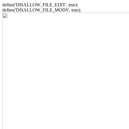
define('DISALLOW_FILE_EDIT', true);
define('DISALLOW_FILE_MODS', true);
Zum
Inhalt
springen