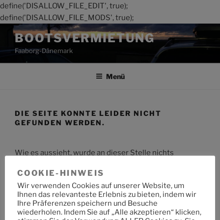
define('DISALLOW_FILE_EDIT', true);
define('DISALLOW_FILE_MODS', true);
Zum
BOOTSVERMIETUNG
Inhalt
Faaborg-Dänemark
springen
Menü
DIE SEITE KONNTE LEIDER NICHT
GEFUNDEN WERDEN.
Wie es aussieht, wurde an dieser Stelle nichts
gefunden. Möchtest du eine Suche starten?
COOKIE-HINWEIS
Wir verwenden Cookies auf unserer Website, um
Suche
Suche
Ihnen das relevanteste Erlebnis zu bieten, indem wir
nach:
Ihre Präferenzen speichern und Besuche
wiederholen. Indem Sie auf „Alle akzeptieren“ klicken,