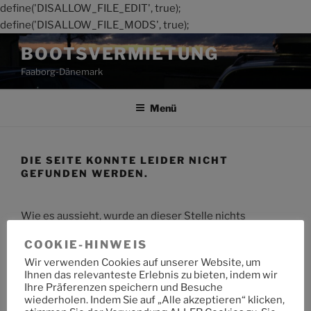
define('DISALLOW_FILE_EDIT', true);
define('DISALLOW_FILE_MODS', true);
Zum
BOOTSVERMIETUNG
Inhalt
Faaborg-Dänemark
springen
Menü
DIE SEITE KONNTE LEIDER NICHT
GEFUNDEN WERDEN.
Wie es aussieht, wurde an dieser Stelle nichts
gefunden. Möchtest du eine Suche starten?
COOKIE-HINWEIS
Wir verwenden Cookies auf unserer Website, um
Suche
Suche
Ihnen das relevanteste Erlebnis zu bieten, indem wir
nach:
Ihre Präferenzen speichern und Besuche
wiederholen. Indem Sie auf „Alle akzeptieren“ klicken,