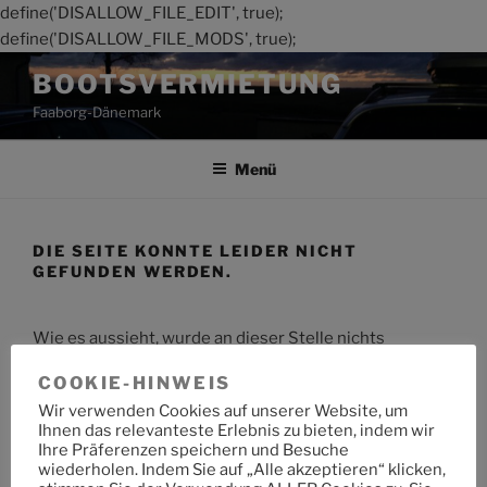
define('DISALLOW_FILE_EDIT', true);
define('DISALLOW_FILE_MODS', true);
Zum
BOOTSVERMIETUNG
Inhalt
Faaborg-Dänemark
springen
Menü
DIE SEITE KONNTE LEIDER NICHT
GEFUNDEN WERDEN.
Wie es aussieht, wurde an dieser Stelle nichts
gefunden. Möchtest du eine Suche starten?
COOKIE-HINWEIS
Wir verwenden Cookies auf unserer Website, um
Suche
Suche
Ihnen das relevanteste Erlebnis zu bieten, indem wir
nach:
Ihre Präferenzen speichern und Besuche
wiederholen. Indem Sie auf „Alle akzeptieren“ klicken,