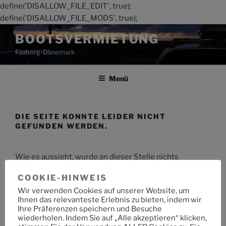
define('DISALLOW_FILE_EDIT', true);
define('DISALLOW_FILE_MODS', true);
Zum
BOOTSVERMIETUNG
Inhalt
Faaborg-Dänemark
springen
Menü
DIE SEITE KONNTE LEIDER NICHT
GEFUNDEN WERDEN.
Wie es aussieht, wurde an dieser Stelle nichts
gefunden. Möchtest du eine Suche starten?
COOKIE-HINWEIS
Wir verwenden Cookies auf unserer Website, um
Suche
Suche
Ihnen das relevanteste Erlebnis zu bieten, indem wir
nach:
Ihre Präferenzen speichern und Besuche
wiederholen. Indem Sie auf „Alle akzeptieren“ klicken,