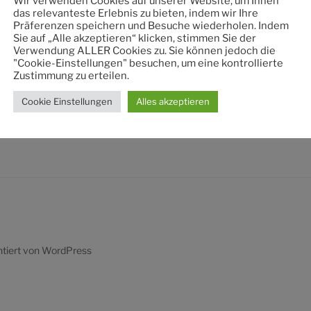
Wir verwenden Cookies auf unserer Website, um Ihnen
nach:
das relevanteste Erlebnis zu bieten, indem wir Ihre
Präferenzen speichern und Besuche wiederholen. Indem
Sie auf „Alle akzeptieren“ klicken, stimmen Sie der
Verwendung ALLER Cookies zu. Sie können jedoch die
"Cookie-Einstellungen" besuchen, um eine kontrollierte
Zustimmung zu erteilen.
Cookie Einstellungen
Alles akzeptieren
ntiert von WordPress