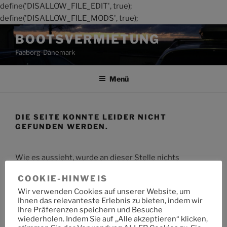
define('DISALLOW_FILE_EDIT', true);
define('DISALLOW_FILE_MODS', true);
Zum
BOOTSVERMIETUNG
Inhalt
Faaborg-Dänemark
springen
Menü
DIE SEITE KONNTE LEIDER NICHT
GEFUNDEN WERDEN.
Wie es aussieht, wurde an dieser Stelle nichts
gefunden. Möchtest du eine Suche starten?
COOKIE-HINWEIS
Wir verwenden Cookies auf unserer Website, um
Suche
Suche
Ihnen das relevanteste Erlebnis zu bieten, indem wir
nach:
Ihre Präferenzen speichern und Besuche
wiederholen. Indem Sie auf „Alle akzeptieren“ klicken,