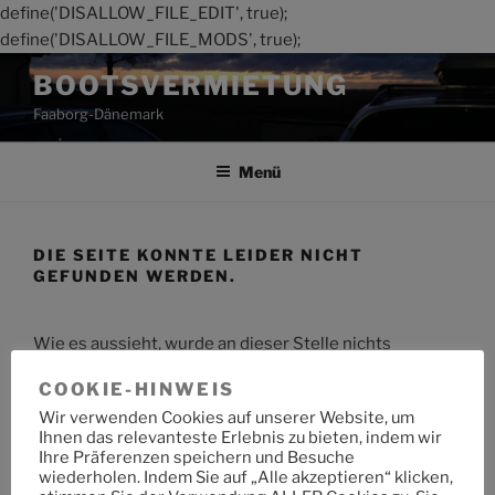
define('DISALLOW_FILE_EDIT', true);
define('DISALLOW_FILE_MODS', true);
Zum
BOOTSVERMIETUNG
Inhalt
Faaborg-Dänemark
springen
Menü
DIE SEITE KONNTE LEIDER NICHT
GEFUNDEN WERDEN.
Wie es aussieht, wurde an dieser Stelle nichts
gefunden. Möchtest du eine Suche starten?
COOKIE-HINWEIS
Wir verwenden Cookies auf unserer Website, um
Suche
Suche
Ihnen das relevanteste Erlebnis zu bieten, indem wir
nach:
Ihre Präferenzen speichern und Besuche
wiederholen. Indem Sie auf „Alle akzeptieren“ klicken,