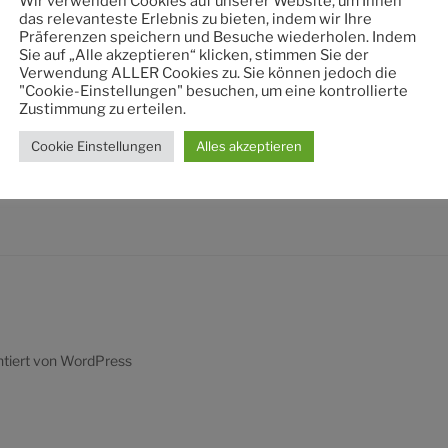
Wir verwenden Cookies auf unserer Website, um Ihnen
nach:
das relevanteste Erlebnis zu bieten, indem wir Ihre
Präferenzen speichern und Besuche wiederholen. Indem
Sie auf „Alle akzeptieren“ klicken, stimmen Sie der
Verwendung ALLER Cookies zu. Sie können jedoch die
"Cookie-Einstellungen" besuchen, um eine kontrollierte
Zustimmung zu erteilen.
Cookie Einstellungen
Alles akzeptieren
ntiert von WordPress