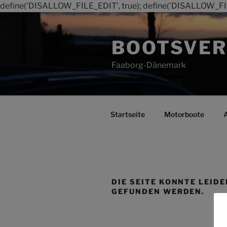
define('DISALLOW_FILE_EDIT', true); define('DISALLOW_FI
Zum
Inhalt
BOOTSVER
springen
Faaborg-Dänemark
Startseite
Motorboote
DIE SEITE KONNTE LEIDE
GEFUNDEN WERDEN.