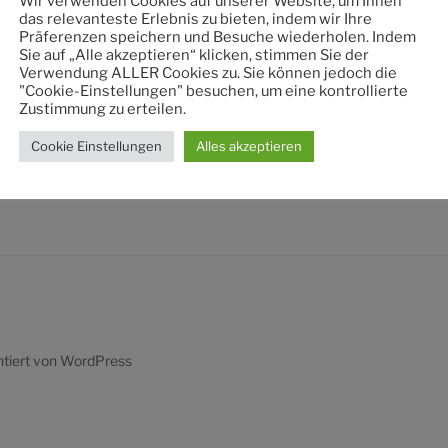
Wir verwenden Cookies auf unserer Website, um Ihnen
nach:
das relevanteste Erlebnis zu bieten, indem wir Ihre
Präferenzen speichern und Besuche wiederholen. Indem
Sie auf „Alle akzeptieren“ klicken, stimmen Sie der
Verwendung ALLER Cookies zu. Sie können jedoch die
"Cookie-Einstellungen" besuchen, um eine kontrollierte
Zustimmung zu erteilen.
Cookie Einstellungen
Alles akzeptieren
ntiert von WordPress