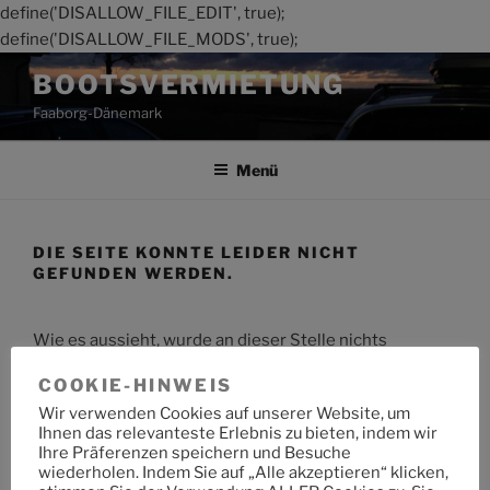
define('DISALLOW_FILE_EDIT', true);
define('DISALLOW_FILE_MODS', true);
Zum
BOOTSVERMIETUNG
Inhalt
Faaborg-Dänemark
springen
Menü
DIE SEITE KONNTE LEIDER NICHT
GEFUNDEN WERDEN.
Wie es aussieht, wurde an dieser Stelle nichts
gefunden. Möchtest du eine Suche starten?
COOKIE-HINWEIS
Wir verwenden Cookies auf unserer Website, um
Suche
Suche
Ihnen das relevanteste Erlebnis zu bieten, indem wir
nach:
Ihre Präferenzen speichern und Besuche
wiederholen. Indem Sie auf „Alle akzeptieren“ klicken,