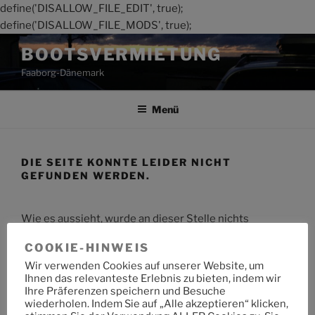
define('DISALLOW_FILE_EDIT', true);
define('DISALLOW_FILE_MODS', true);
Zum
BOOTSVERMIETUNG
Inhalt
Faaborg-Dänemark
springen
Menü
DIE SEITE KONNTE LEIDER NICHT
GEFUNDEN WERDEN.
Wie es aussieht, wurde an dieser Stelle nichts
gefunden. Möchtest du eine Suche starten?
COOKIE-HINWEIS
Wir verwenden Cookies auf unserer Website, um
Suche
Suche
Ihnen das relevanteste Erlebnis zu bieten, indem wir
nach:
Ihre Präferenzen speichern und Besuche
wiederholen. Indem Sie auf „Alle akzeptieren“ klicken,