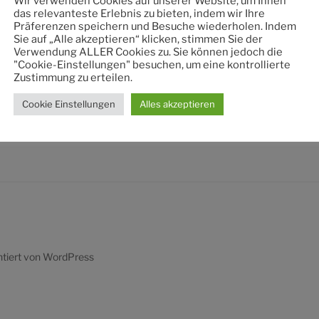
Wir verwenden Cookies auf unserer Website, um Ihnen
nach:
das relevanteste Erlebnis zu bieten, indem wir Ihre
Präferenzen speichern und Besuche wiederholen. Indem
Sie auf „Alle akzeptieren“ klicken, stimmen Sie der
Verwendung ALLER Cookies zu. Sie können jedoch die
"Cookie-Einstellungen" besuchen, um eine kontrollierte
Zustimmung zu erteilen.
Cookie Einstellungen
Alles akzeptieren
ntiert von WordPress