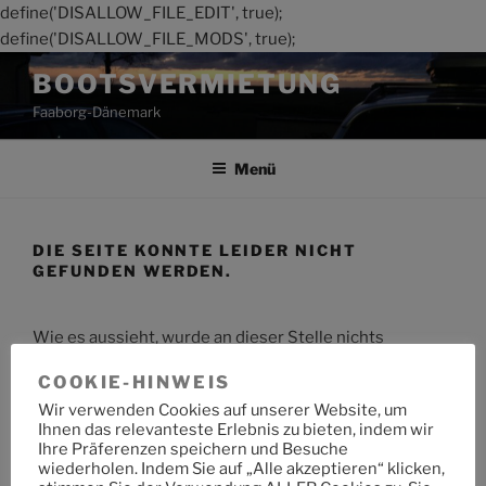
define('DISALLOW_FILE_EDIT', true);
define('DISALLOW_FILE_MODS', true);
Zum
BOOTSVERMIETUNG
Inhalt
Faaborg-Dänemark
springen
Menü
DIE SEITE KONNTE LEIDER NICHT
GEFUNDEN WERDEN.
Wie es aussieht, wurde an dieser Stelle nichts
gefunden. Möchtest du eine Suche starten?
COOKIE-HINWEIS
Wir verwenden Cookies auf unserer Website, um
Suche
Suche
Ihnen das relevanteste Erlebnis zu bieten, indem wir
nach:
Ihre Präferenzen speichern und Besuche
wiederholen. Indem Sie auf „Alle akzeptieren“ klicken,