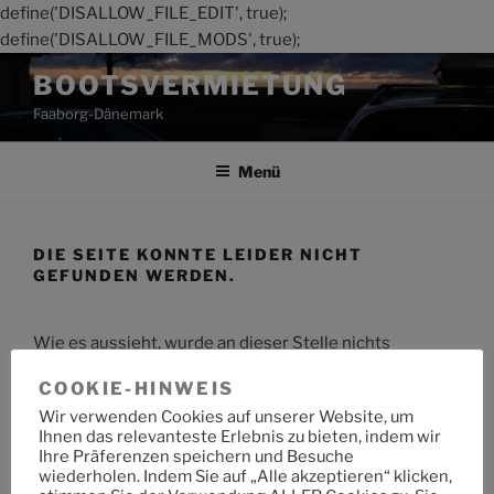
define('DISALLOW_FILE_EDIT', true);
define('DISALLOW_FILE_MODS', true);
Zum
BOOTSVERMIETUNG
Inhalt
Faaborg-Dänemark
springen
Menü
DIE SEITE KONNTE LEIDER NICHT
GEFUNDEN WERDEN.
Wie es aussieht, wurde an dieser Stelle nichts
gefunden. Möchtest du eine Suche starten?
COOKIE-HINWEIS
Wir verwenden Cookies auf unserer Website, um
Suche
Suche
Ihnen das relevanteste Erlebnis zu bieten, indem wir
nach:
Ihre Präferenzen speichern und Besuche
wiederholen. Indem Sie auf „Alle akzeptieren“ klicken,