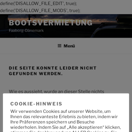
define('DISALLOW_FILE_EDIT', true);
define('DISALLOW_FILE_MODS', true);
Zum
BOOTSVERMIETUNG
Inhalt
Faaborg-Dänemark
springen
Menü
DIE SEITE KONNTE LEIDER NICHT
GEFUNDEN WERDEN.
Wie es aussieht, wurde an dieser Stelle nichts
gefunden. Möchtest du eine Suche starten?
COOKIE-HINWEIS
Wir verwenden Cookies auf unserer Website, um
Suche
Suche
Ihnen das relevanteste Erlebnis zu bieten, indem wir
nach:
Ihre Präferenzen speichern und Besuche
wiederholen. Indem Sie auf „Alle akzeptieren“ klicken,