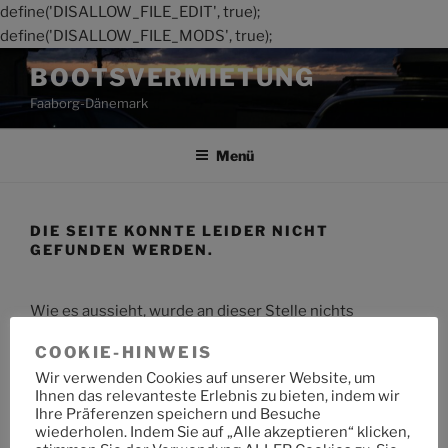
define('DISALLOW_FILE_EDIT', true);
define('DISALLOW_FILE_MODS', true);
Zum
BOOTSVERMIETUNG
Inhalt
Faaborg-Dänemark
springen
Menü
DIE SEITE KONNTE LEIDER NICHT
GEFUNDEN WERDEN.
Wie es aussieht, wurde an dieser Stelle nichts
gefunden. Möchtest du eine Suche starten?
COOKIE-HINWEIS
Wir verwenden Cookies auf unserer Website, um
Suche
Suche
Ihnen das relevanteste Erlebnis zu bieten, indem wir
nach:
Ihre Präferenzen speichern und Besuche
wiederholen. Indem Sie auf „Alle akzeptieren“ klicken,