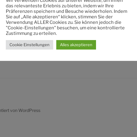
Wir verwenden Cookies auf unserer Website, um Ihnen
nach:
das relevanteste Erlebnis zu bieten, indem wir Ihre
Präferenzen speichern und Besuche wiederholen. Indem
Sie auf „Alle akzeptieren“ klicken, stimmen Sie der
Verwendung ALLER Cookies zu. Sie können jedoch die
"Cookie-Einstellungen" besuchen, um eine kontrollierte
Zustimmung zu erteilen.
Cookie Einstellungen
Alles akzeptieren
ntiert von WordPress