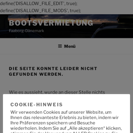
define('DISALLOW_FILE_EDIT', true);
define('DISALLOW_FILE_MODS', true);
Zum
BOOTSVERMIETUNG
Inhalt
Faaborg-Dänemark
springen
Menü
DIE SEITE KONNTE LEIDER NICHT
GEFUNDEN WERDEN.
Wie es aussieht, wurde an dieser Stelle nichts
gefunden. Möchtest du eine Suche starten?
COOKIE-HINWEIS
Wir verwenden Cookies auf unserer Website, um
Suche
Suche
Ihnen das relevanteste Erlebnis zu bieten, indem wir
nach:
Ihre Präferenzen speichern und Besuche
wiederholen. Indem Sie auf „Alle akzeptieren“ klicken,