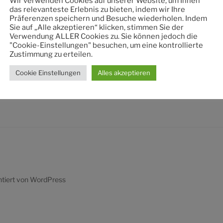
Wir verwenden Cookies auf unserer Website, um Ihnen
nach:
das relevanteste Erlebnis zu bieten, indem wir Ihre
Präferenzen speichern und Besuche wiederholen. Indem
Sie auf „Alle akzeptieren“ klicken, stimmen Sie der
Verwendung ALLER Cookies zu. Sie können jedoch die
"Cookie-Einstellungen" besuchen, um eine kontrollierte
Zustimmung zu erteilen.
Cookie Einstellungen
Alles akzeptieren
ntiert von WordPress