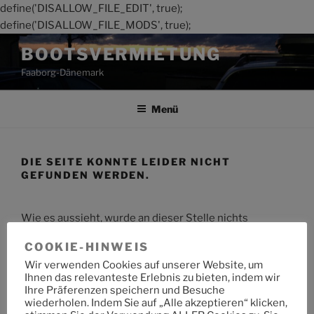
define('DISALLOW_FILE_EDIT', true);
define('DISALLOW_FILE_MODS', true);
Zum
BOOTSVERMIETUNG
Inhalt
Faaborg-Dänemark
springen
Menü
DIE SEITE KONNTE LEIDER NICHT
GEFUNDEN WERDEN.
Wie es aussieht, wurde an dieser Stelle nichts
gefunden. Möchtest du eine Suche starten?
COOKIE-HINWEIS
Wir verwenden Cookies auf unserer Website, um
Suche
Suche
Ihnen das relevanteste Erlebnis zu bieten, indem wir
nach:
Ihre Präferenzen speichern und Besuche
wiederholen. Indem Sie auf „Alle akzeptieren“ klicken,