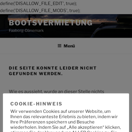
define('DISALLOW_FILE_EDIT', true);
define('DISALLOW_FILE_MODS', true);
Zum
BOOTSVERMIETUNG
Inhalt
Faaborg-Dänemark
springen
Menü
DIE SEITE KONNTE LEIDER NICHT
GEFUNDEN WERDEN.
Wie es aussieht, wurde an dieser Stelle nichts
gefunden. Möchtest du eine Suche starten?
COOKIE-HINWEIS
Wir verwenden Cookies auf unserer Website, um
Suche
Suche
Ihnen das relevanteste Erlebnis zu bieten, indem wir
nach:
Ihre Präferenzen speichern und Besuche
wiederholen. Indem Sie auf „Alle akzeptieren“ klicken,