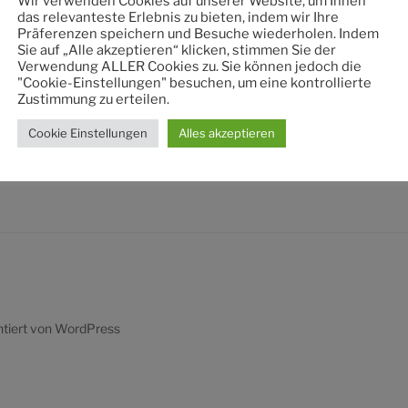
Wir verwenden Cookies auf unserer Website, um Ihnen
nach:
das relevanteste Erlebnis zu bieten, indem wir Ihre
Präferenzen speichern und Besuche wiederholen. Indem
Sie auf „Alle akzeptieren“ klicken, stimmen Sie der
Verwendung ALLER Cookies zu. Sie können jedoch die
"Cookie-Einstellungen" besuchen, um eine kontrollierte
Zustimmung zu erteilen.
Cookie Einstellungen
Alles akzeptieren
ntiert von WordPress