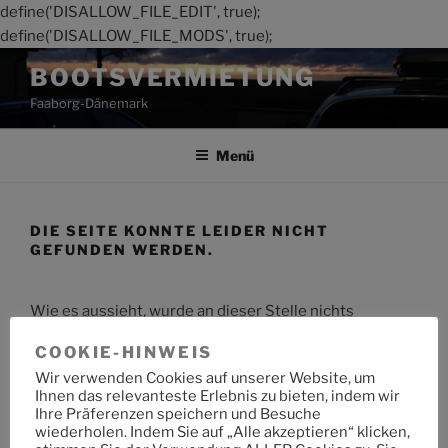
define('DISALLOW_FILE_EDIT', true);
define('DISALLOW_FILE_MODS', true);
Zum
BOOTSVERMIETUNG
Inhalt
Faaborg-Dänemark
springen
Menü
DIE SEITE KONNTE LEIDER NICHT
GEFUNDEN WERDEN.
Wie es aussieht, wurde an dieser Stelle nichts
gefunden. Möchtest du eine Suche starten?
COOKIE-HINWEIS
Wir verwenden Cookies auf unserer Website, um
Suche
Suche
Ihnen das relevanteste Erlebnis zu bieten, indem wir
nach:
Ihre Präferenzen speichern und Besuche
wiederholen. Indem Sie auf „Alle akzeptieren“ klicken,