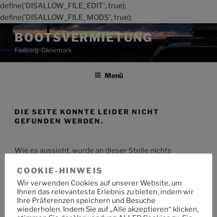
define('DISALLOW_FILE_EDIT', true);
define('DISALLOW_FILE_MODS', true);
Zum
BOOTSVERMIETUNG
Inhalt
Faaborg-Dänemark
springen
Menü
DIE SEITE KONNTE LEIDER NICHT
GEFUNDEN WERDEN.
Wie es aussieht, wurde an dieser Stelle nichts
gefunden. Möchtest du eine Suche starten?
COOKIE-HINWEIS
Wir verwenden Cookies auf unserer Website, um
Suche
Suche
Ihnen das relevanteste Erlebnis zu bieten, indem wir
nach:
Ihre Präferenzen speichern und Besuche
wiederholen. Indem Sie auf „Alle akzeptieren“ klicken,