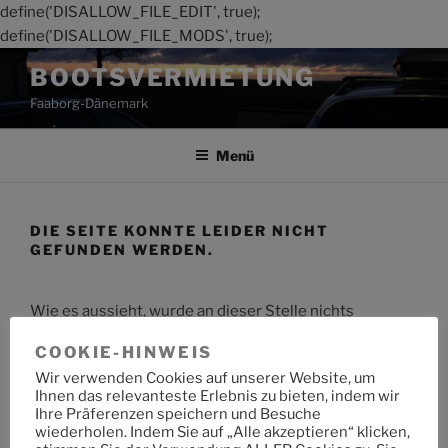
define('DISALLOW_FILE_EDIT', true);
define('DISALLOW_FILE_MODS', true);
Zum
BOOTSVERMIETUNG
Inhalt
Faaborg-Dänemark
springen
Menü
DIE SEITE KONNTE LEIDER NICHT
GEFUNDEN WERDEN.
Wie es aussieht, wurde an dieser Stelle nichts
gefunden. Möchtest du eine Suche starten?
COOKIE-HINWEIS
Wir verwenden Cookies auf unserer Website, um
Suche
Suche
Ihnen das relevanteste Erlebnis zu bieten, indem wir
nach:
Ihre Präferenzen speichern und Besuche
wiederholen. Indem Sie auf „Alle akzeptieren“ klicken,