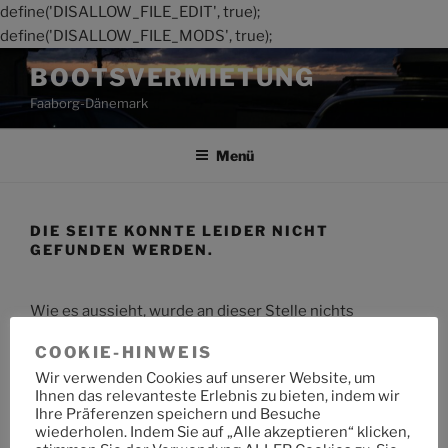
define('DISALLOW_FILE_EDIT', true);
define('DISALLOW_FILE_MODS', true);
Zum
BOOTSVERMIETUNG
Inhalt
Faaborg-Dänemark
springen
Menü
DIE SEITE KONNTE LEIDER NICHT
GEFUNDEN WERDEN.
Wie es aussieht, wurde an dieser Stelle nichts
gefunden. Möchtest du eine Suche starten?
COOKIE-HINWEIS
Wir verwenden Cookies auf unserer Website, um
Suche
Suche
Ihnen das relevanteste Erlebnis zu bieten, indem wir
nach:
Ihre Präferenzen speichern und Besuche
wiederholen. Indem Sie auf „Alle akzeptieren“ klicken,