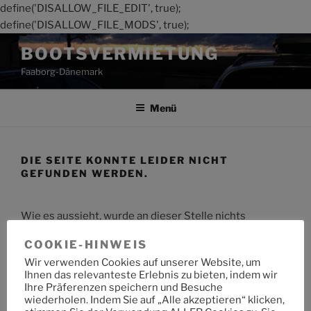
define('DISALLOW_FILE_EDIT', true);
define('DISALLOW_FILE_MODS', true);
Zum
BOOTSVERMIETUNG
Inhalt
Faaborg-Dänemark
springen
Menü
DIE SEITE KONNTE LEIDER NICHT
GEFUNDEN WERDEN.
Wie es aussieht, wurde an dieser Stelle nichts
gefunden. Möchtest du eine Suche starten?
COOKIE-HINWEIS
Wir verwenden Cookies auf unserer Website, um
Suche
Suche
Ihnen das relevanteste Erlebnis zu bieten, indem wir
nach:
Ihre Präferenzen speichern und Besuche
wiederholen. Indem Sie auf „Alle akzeptieren“ klicken,