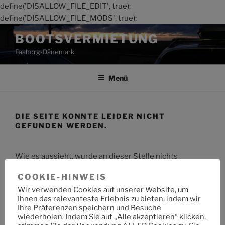
define('DISALLOW_FILE_EDIT', true);
define('DISALLOW_FILE_MODS', true);
Zum
BOOTSVERMIETUNG
Inhalt
Faaborg-Dänemark
springen
Menü
DIE SEITE KONNTE LEIDER NICHT
GEFUNDEN WERDEN.
Wie es aussieht, wurde an dieser Stelle nichts
gefunden. Möchtest du eine Suche starten?
COOKIE-HINWEIS
Wir verwenden Cookies auf unserer Website, um
Suche
Suche
Ihnen das relevanteste Erlebnis zu bieten, indem wir
nach:
Ihre Präferenzen speichern und Besuche
wiederholen. Indem Sie auf „Alle akzeptieren“ klicken,