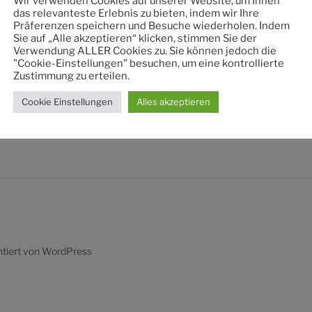
Wir verwenden Cookies auf unserer Website, um Ihnen
nach:
das relevanteste Erlebnis zu bieten, indem wir Ihre
Präferenzen speichern und Besuche wiederholen. Indem
Sie auf „Alle akzeptieren“ klicken, stimmen Sie der
Verwendung ALLER Cookies zu. Sie können jedoch die
"Cookie-Einstellungen" besuchen, um eine kontrollierte
Zustimmung zu erteilen.
Cookie Einstellungen
Alles akzeptieren
ntiert von WordPress