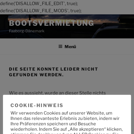
define('DISALLOW_FILE_EDIT', true);
define('DISALLOW_FILE_MODS', true);
Zum
BOOTSVERMIETUNG
Inhalt
Faaborg-Dänemark
springen
Menü
DIE SEITE KONNTE LEIDER NICHT
GEFUNDEN WERDEN.
Wie es aussieht, wurde an dieser Stelle nichts
gefunden. Möchtest du eine Suche starten?
COOKIE-HINWEIS
Wir verwenden Cookies auf unserer Website, um
Suche
Suche
Ihnen das relevanteste Erlebnis zu bieten, indem wir
nach:
Ihre Präferenzen speichern und Besuche
wiederholen. Indem Sie auf „Alle akzeptieren“ klicken,