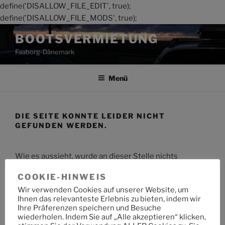
define('DISALLOW_FILE_EDIT', true);
define('DISALLOW_FILE_MODS', true);
Zum
BOOTSVERMIETUNG
Inhalt
Faaborg-Dänemark
springen
Menü
DIE SEITE KONNTE LEIDER NICHT
GEFUNDEN WERDEN.
Wie es aussieht, wurde an dieser Stelle nichts
gefunden. Möchtest du eine Suche starten?
COOKIE-HINWEIS
Wir verwenden Cookies auf unserer Website, um
Suche
Suche
Ihnen das relevanteste Erlebnis zu bieten, indem wir
nach:
Ihre Präferenzen speichern und Besuche
wiederholen. Indem Sie auf „Alle akzeptieren“ klicken,