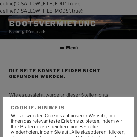
define('DISALLOW_FILE_EDIT', true);
define('DISALLOW_FILE_MODS', true);
Zum
BOOTSVERMIETUNG
Inhalt
Faaborg-Dänemark
springen
Menü
DIE SEITE KONNTE LEIDER NICHT
GEFUNDEN WERDEN.
Wie es aussieht, wurde an dieser Stelle nichts
gefunden. Möchtest du eine Suche starten?
COOKIE-HINWEIS
Wir verwenden Cookies auf unserer Website, um
Suche
Suche
Ihnen das relevanteste Erlebnis zu bieten, indem wir
nach:
Ihre Präferenzen speichern und Besuche
wiederholen. Indem Sie auf „Alle akzeptieren“ klicken,