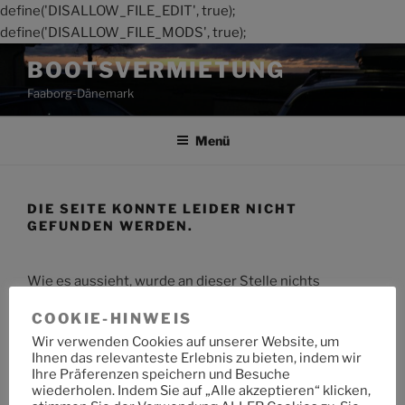
define('DISALLOW_FILE_EDIT', true);
define('DISALLOW_FILE_MODS', true);
Zum
BOOTSVERMIETUNG
Inhalt
Faaborg-Dänemark
springen
Menü
DIE SEITE KONNTE LEIDER NICHT
GEFUNDEN WERDEN.
Wie es aussieht, wurde an dieser Stelle nichts
gefunden. Möchtest du eine Suche starten?
COOKIE-HINWEIS
Wir verwenden Cookies auf unserer Website, um
Suche
Suche
Ihnen das relevanteste Erlebnis zu bieten, indem wir
nach:
Ihre Präferenzen speichern und Besuche
wiederholen. Indem Sie auf „Alle akzeptieren“ klicken,