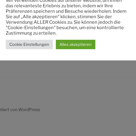
Wir verwenden Cookies auf unserer Website, um Ihnen
nach:
das relevanteste Erlebnis zu bieten, indem wir Ihre
Präferenzen speichern und Besuche wiederholen. Indem
Sie auf „Alle akzeptieren“ klicken, stimmen Sie der
Verwendung ALLER Cookies zu. Sie können jedoch die
"Cookie-Einstellungen" besuchen, um eine kontrollierte
Zustimmung zu erteilen.
Cookie Einstellungen
Alles akzeptieren
ntiert von WordPress