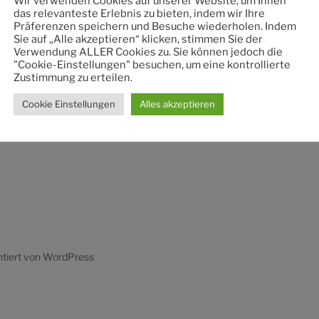
Wir verwenden Cookies auf unserer Website, um Ihnen
nach:
das relevanteste Erlebnis zu bieten, indem wir Ihre
Präferenzen speichern und Besuche wiederholen. Indem
Sie auf „Alle akzeptieren“ klicken, stimmen Sie der
Verwendung ALLER Cookies zu. Sie können jedoch die
"Cookie-Einstellungen" besuchen, um eine kontrollierte
Zustimmung zu erteilen.
Cookie Einstellungen
Alles akzeptieren
ntiert von WordPress